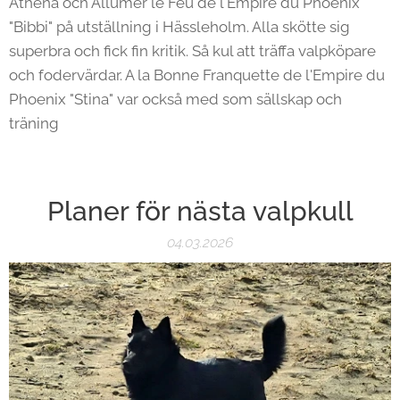
Athena och Allumer le Feu de l'Empire du Phoenix
"Bibbi" på utställning i Hässleholm. Alla skötte sig
superbra och fick fin kritik. Så kul att träffa valpköpare
och fodervärdar. A la Bonne Franquette de l'Empire du
Phoenix "Stina" var också med som sällskap och
träning 🥰
Planer för nästa valpkull
04.03.2026