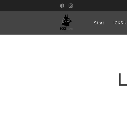
Start
ICKS k
L