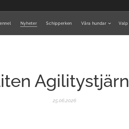
ennel
Nyheter
Schipperken
Våra hundar
Valp
iten Agilitystjär
25.06.2026