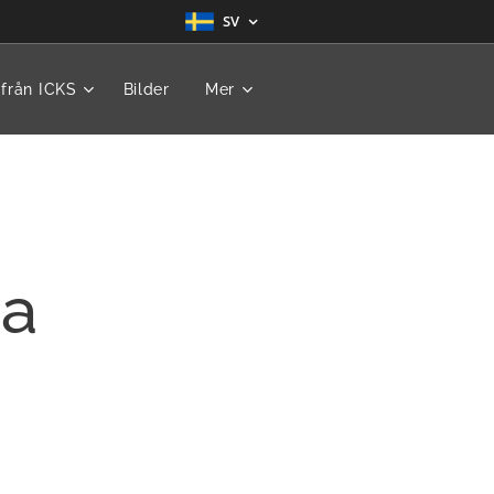
SV
 från ICKS
Bilder
Mer
na