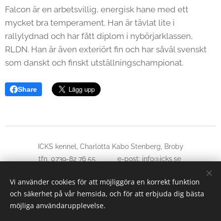
Falcon är en arbetsvillig, energisk hane med ett
mycket bra temperament. Han är tävlat lite i
rallylydnad och har fått diplom i nybörjarklassen,
RLDN. Han är även exteriört fin och har såväl svenskt
som danskt och finskt utställningschampionat.
Share
ICKS kennel, Charlotta Kabo Stenberg, Broby
tfn. 0739-82 76 55 e-post: info@icks.se
Insta
gram
|
facebook
Vi använder cookies för att möjliggöra en korrekt funktion
och säkerhet på vår hemsida, och för att erbjuda dig bästa
Skapad med
Webnode
Cookies
möjliga användarupplevelse.
Språk